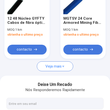
Espetáculo VR
Sobre Nós
12 48 Núcleo GYFTY
MGTSV 24 Core
Cabos de fibra óptica
Armored Mining Fiber
Visita à Fábrica
de conduta não
Optic Cable Single
MOQ:
1 km
MOQ:
1 km
blindada de tubo
Mode Flame
obtenha o ultimo preço
obtenha o ultimo preço
solto externo de
Retardant Duct
Controle de qualidade
modo único G652D
Optical Cable
Contate-nos
contacto
contacto
Notícias
Veja mais
Casos
Solicitar um Orçamento
Deixe Um Recado
Nós Responderemos Rapidamente
Cabo de fibra ótica de ADSS