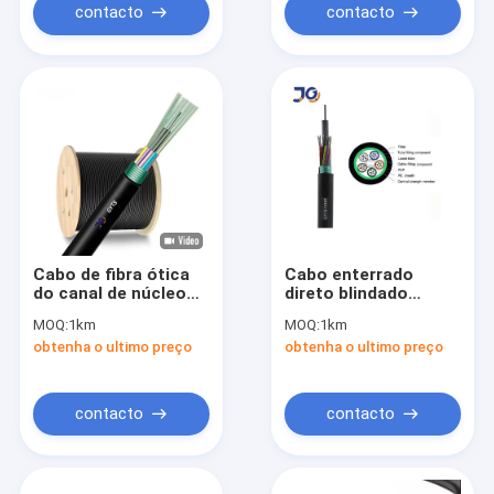
contacto
contacto
Cabo de fibra ótica
Cabo enterrado
do canal de núcleo
direto blindado
do núcleo 48 do
encalhado da luz
MOQ:
1km
MOQ:
1km
núcleo 36 do núcleo
fraca do tubo
obtenha o ultimo preço
obtenha o ultimo preço
24 de GYTS 18
contacto
contacto