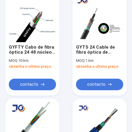
GYFTY Cabo de fibra
GYTS 24 Cable de
óptica 24 48 núcleo
fibra óptica de
de modo único de
conduta de núcleo
MOQ:
10 km
MOQ:
1 km
conduta externa de
fita de aço Cable de
obtenha o ultimo preço
obtenha o ultimo preço
enterro direto cabo
comunicação
óptico subterrâneo
exterior blindado
contacto
contacto
Lar
Produtos
Vídeos