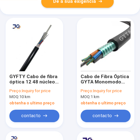
Dê a sua exigência
GYFTY Cabo de fibra
Cabo de Fibra Óptica
óptica 12 48 núcleo
GYTA Monomodo
de modo único cabo
G652D 12 24 Fibras
Preço:
Inquiry for price
Preço:
Inquiry for price
óptico de conduta
Blindado de Alumínio
MOQ:
10 km
MOQ:
1 km
externa de enterro
para Duto Enterrado
direto subterrâneo
Direto
obtenha o ultimo preço
obtenha o ultimo preço
contacto
contacto