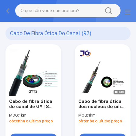
Cabo De Fibra Ótica Do Canal
(97)
Cabo de fibra ótica
Cabo de fibra ótica
do canal de GYTS
dos núcleos do único
24core
modo 288 para o
MOQ:
1km
MOQ:
1km
canal aéreo
obtenha o ultimo preço
obtenha o ultimo preço