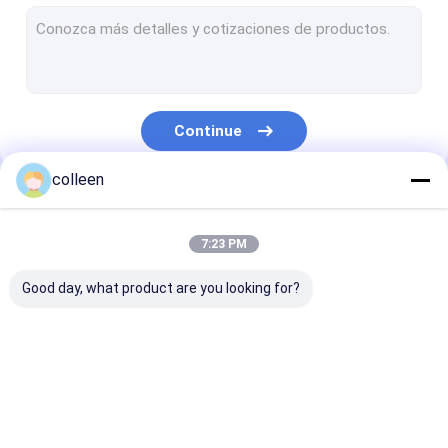
Cabo de fibra ótica exterior
cabo de fibra ótica aéreo
Cabo de fibra ótica do canal
Continue
cabo de fibra ótica subterrâneo
colleen
Figura 8 cabo de fibra ótica
Nossas Categorias
cabo de fibra ótica do opgw
7:23 PM
Cabo de fibra ótica interno
Good day, what product are you looking for?
Cabo pendente da fibra ótica de FTTH
Cabo de remendo da fibra ótica
Cabo de fibra ótica
Cabo de fibra ótica
cabo de fibra 
conector da fibra ótica
de ADSS
exterior
aéreo