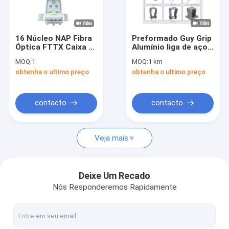
Espetáculo VR
Sobre Nós
16 Núcleo NAP Fibra
Preformado Guy Grip
Óptica FTTX Caixa F-
Alumínio liga de aço
Visita à Fábrica
005
70KN para 6-15mm
MOQ:
1
MOQ:
1 km
Cable
obtenha o ultimo preço
obtenha o ultimo preço
Controle de qualidade
Contate-nos
contacto
contacto
Notícias
Veja mais
Casos
Solicitar um Orçamento
Deixe Um Recado
Nós Responderemos Rapidamente
Cabo de fibra ótica de ADSS