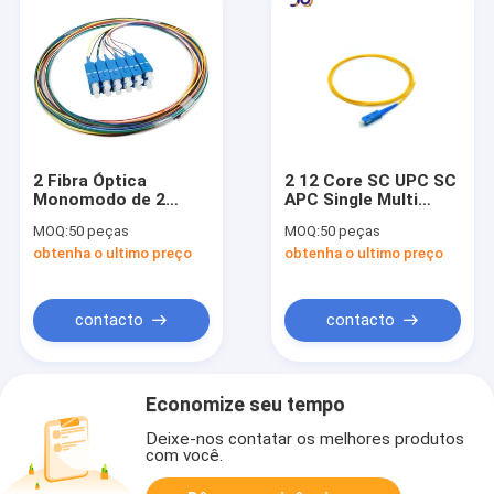
2 Fibra Óptica
2 12 Core SC UPC SC
Monomodo de 2
APC Single Multi
Núcleos Pigtail SC
Mode Fibra óptica
MOQ:
50 peças
MOQ:
50 peças
UPC SC APC 12
Pigtail Multicolor
obtenha o ultimo preço
obtenha o ultimo preço
Cores Codificados
por Cor Baixa Perda
contacto
contacto
Economize seu tempo
Deixe-nos contatar os melhores produtos
com você.