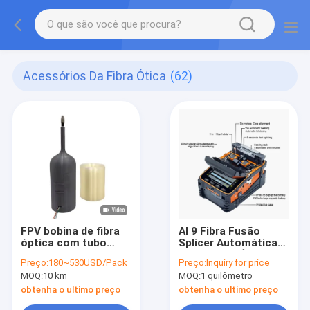
Acessórios Da Fibra Ótica
(62)
FPV bobina de fibra
AI 9 Fibra Fusão
óptica com tubo
Splicer Automática
dedicado Sky Ground
FTTH Fibra Óptica
Preço:
180~530USD/Pack
Preço:
Inquiry for price
End Module FPV
Splicing Machine
MOQ:
10 km
MOQ:
1 quilômetro
Drone Image Video
baixa perda alta
Ground Air Modules
precisão
obtenha o ultimo preço
obtenha o ultimo preço