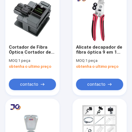
Cortador de Fibra
Alicate decapador de
Óptica Cortador de
fibra óptica 9 em 1
Fibra Óptica portátil
para cabos de fibra
MOQ:
1 peça
MOQ:
1 peça
óptica
obtenha o ultimo preço
obtenha o ultimo preço
contacto
contacto
Lar
Produtos
Vídeos