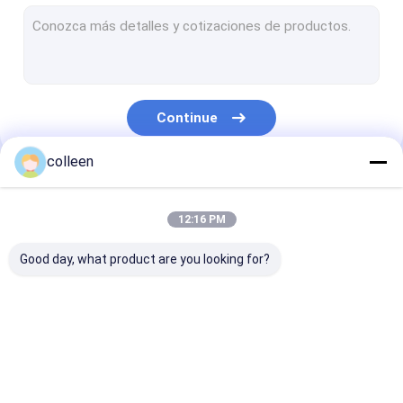
Cabo de fibra ótica exterior
cabo de fibra ótica aéreo
Cabo de fibra ótica do canal
Continue
cabo de fibra ótica subterrâneo
colleen
Figura 8 cabo de fibra ótica
Nossas Categorias
cabo de fibra ótica do opgw
12:16 PM
Cabo de fibra ótica interno
Good day, what product are you looking for?
Cabo pendente da fibra ótica de FTTH
Cabo de remendo da fibra ótica
Cabo de fibra ótica
Cabo de fibra ótica
cabo de fibra 
conector da fibra ótica
de ADSS
exterior
aéreo