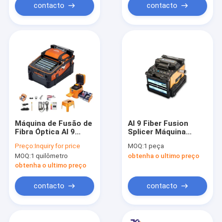
contacto
contacto
Máquina de Fusão de
AI 9 Fiber Fusion
Fibra Óptica AI 9
Splicer Máquina
FTTH Automática de
Automática de
Preço:
Inquiry for price
MOQ:
1 peça
Alta Precisão,
Emenda de Fibra
MOQ:
1 quilômetro
obtenha o ultimo preço
Soldagem Rápida e
Óptica FTTH
Baixa Perda
Soldador de Alta
obtenha o ultimo preço
Precisão
contacto
contacto