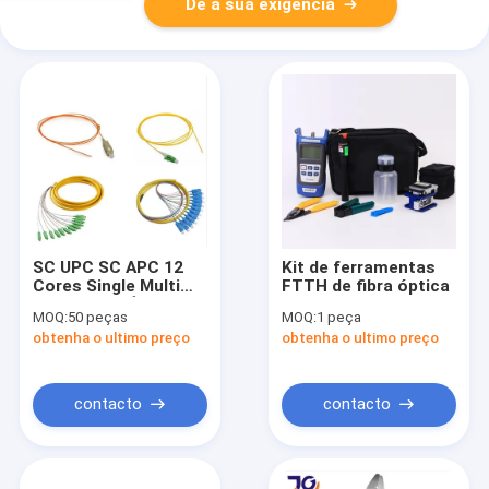
Dê a sua exigência
SC UPC SC APC 12
Kit de ferramentas
Cores Single Multi
FTTH de fibra óptica
Mode Fibra Óptica
MOQ:
50 peças
MOQ:
1 peça
Pigtail FTTH Preço
obtenha o ultimo preço
obtenha o ultimo preço
de fábrica
contacto
contacto