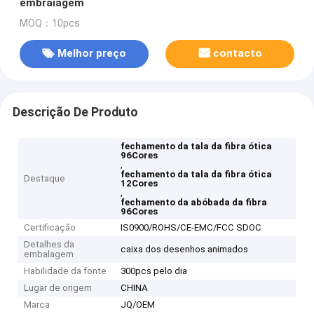
embraiagem
MOQ：10pcs
Melhor preço
contacto
Descrição De Produto
fechamento da tala da fibra ótica
96Cores
,
fechamento da tala da fibra ótica
Destaque
12Cores
,
fechamento da abóbada da fibra
96Cores
Certificação
IS0900/ROHS/CE-EMC/FCC SDOC
Detalhes da
caixa dos desenhos animados
embalagem
Habilidade da fonte
300pcs pelo dia
Lugar de origem
CHINA
Marca
JQ/OEM