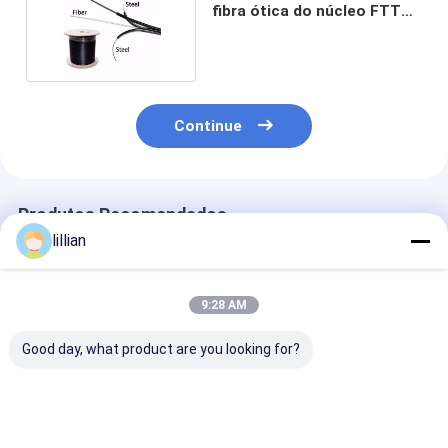
fibra ótica do núcleo FTTH
de G652D 1 2 4
Continue
Produtos Recomendados
lillian
9:28 AM
Good day, what product are you looking for?
FTTH Cabos de Fibra
Cabo de Fibra Óptica
Cabo Drop de 
Óptica 1 2 4 Núcleo
GJYXCH FTTH Drop
Óptica FTTH 
G652D LSZH GJXFH
de 1 a 4 Fibras
Exterior 2.0x