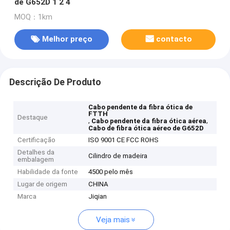
de G652D 1 2 4
MOQ：1km
Melhor preço
contacto
Descrição De Produto
Cabo pendente da fibra ótica de
FTTH
Destaque
,
,
Cabo pendente da fibra ótica aérea
Cabo de fibra ótica aéreo de G652D
Certificação
ISO 9001 CE FCC ROHS
Detalhes da
Cilindro de madeira
embalagem
Habilidade da fonte
4500 pelo mês
Lugar de origem
CHINA
Marca
Jiqian
Veja mais