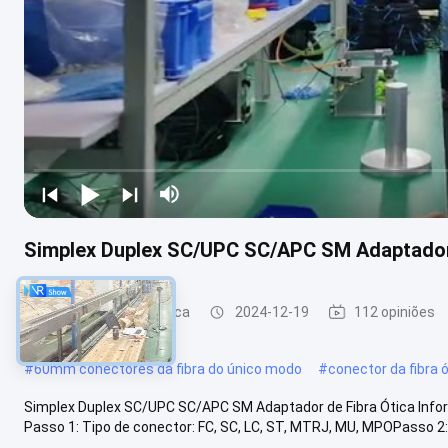
Simplex Duplex SC/UPC SC/APC SM Adaptador 
conector da fibra ótica
2024-12-19
112 opiniões
#
60mm conectores da fibra do único modo
#
conector da fibra 
Simplex Duplex SC/UPC SC/APC SM Adaptador de Fibra Ótica I
Passo 1: Tipo de conector: FC, SC, LC, ST, MTRJ, MU, MPOPasso 2: Ca