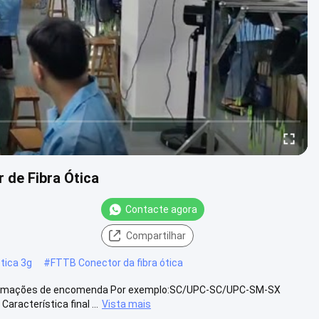
de Fibra Ótica
Contacte agora
Compartilhar
ótica 3g
#
FTTB Conector da fibra ótica
nformações de encomenda Por exemplo:SC/UPC-SC/UPC-SM-SX
racterística final ...
Vista mais