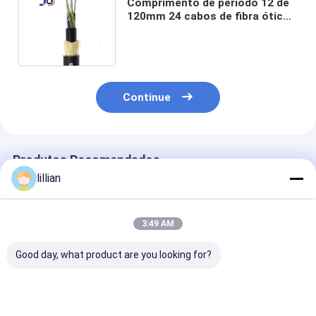
Comprimento de período 12 de
120mm 24 cabos de fibra ótica
do núcleo ADSS
Continue
Produtos Recomendados
lillian
3:49 AM
Good day, what product are you looking for?
Cable de fibra óptica
Cabo de Fibra Óptica
Cabo de Fibra 
ADSS até 96 núcleos
ADSS Monomodo
Autossustent