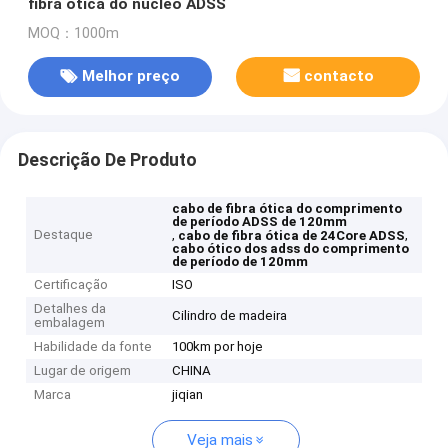
fibra ótica do núcleo ADSS
MOQ：1000m
Melhor preço
contacto
Descrição De Produto
cabo de fibra ótica do comprimento
de período ADSS de 120mm
Destaque
,
,
cabo de fibra ótica de 24Core ADSS
cabo ótico dos adss do comprimento
de período de 120mm
Certificação
ISO
Detalhes da
Cilindro de madeira
embalagem
Habilidade da fonte
100km por hoje
Lugar de origem
CHINA
Marca
jiqian
Veja mais